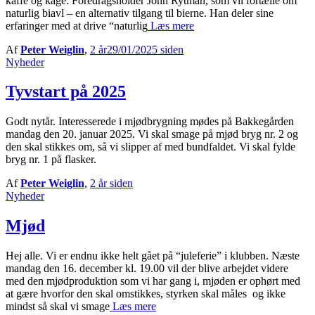
kaffe og kage. Foredragsholder John Rytman, som vil fortælle om
naturlig biavl – en alternativ tilgang til bierne. Han deler sine
erfaringer med at drive “naturlig
Læs mere
Af
Peter Weiglin
,
2 år
29/01/2025
siden
Nyheder
Tyvstart på 2025
Godt nytår. Interesserede i mjødbrygning mødes på Bakkegården
mandag den 20. januar 2025. Vi skal smage på mjød bryg nr. 2 og
den skal stikkes om, så vi slipper af med bundfaldet. Vi skal fylde
bryg nr. 1 på flasker.
Af
Peter Weiglin
,
2 år
siden
Nyheder
Mjød
Hej alle. Vi er endnu ikke helt gået på “juleferie” i klubben. Næste
mandag den 16. december kl. 19.00 vil der blive arbejdet videre
med den mjødproduktion som vi har gang i, mjøden er ophørt med
at gære hvorfor den skal omstikkes, styrken skal måles og ikke
mindst så skal vi smage
Læs mere