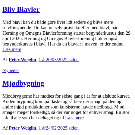
Bliv Biavler
Med biavl kan du både gøre livet lidt sødere og blive mere
selvforsynende. Du kan nu selv prøve kræfter med biavl, når
Herning og Omegns Biavlerforening starter begynderkursus den 29.
april 2025. Herning og Omegns Biavlerforening holder også
begynderkursus i biavl. Har du en biavler i maven, er der endnu
Læs mere
Af
Peter Weiglin
,
1 år
20/03/2025
siden
Nyheder
Mjødbygning
Mjødbryggerne har mødtes for sidste gang i år for at afslutte kurset.
Anden brygning kom på flaske og så blev der smagt på den og
andre mjød produktioner som kursisterne havde medbragt. Mjød
smager meget forskelligt, så der var noget for enhver smag. En stor
tak til alle som har deltaget og til
Læs mere
Af
Peter Weiglin
,
1 år
24/02/2025
siden