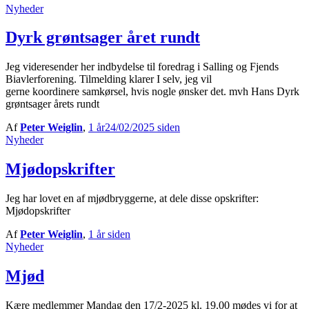
Nyheder
Dyrk grøntsager året rundt
Jeg videresender her indbydelse til foredrag i Salling og Fjends
Biavlerforening. Tilmelding klarer I selv, jeg vil
gerne koordinere samkørsel, hvis nogle ønsker det. mvh Hans Dyrk
grøntsager årets rundt
Af
Peter Weiglin
,
1 år
24/02/2025
siden
Nyheder
Mjødopskrifter
Jeg har lovet en af mjødbryggerne, at dele disse opskrifter:
Mjødopskrifter
Af
Peter Weiglin
,
1 år
siden
Nyheder
Mjød
Kære medlemmer Mandag den 17/2-2025 kl. 19.00 mødes vi for at