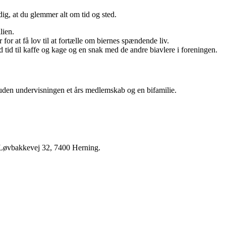
dig, at du glemmer alt om tid og sted.
lien.
for at få lov til at fortælle om biernes spændende liv.
id tid til kaffe og kage og en snak med de andre biavlere i foreningen.
ruden undervisningen et års medlemskab og en bifamilie.
på Løvbakkevej 32, 7400 Herning.