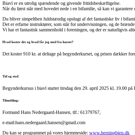
Biavl er en utrolig spændende og givende fritidsbeskæftigelse.
Når du først står med hovedet nede i en bifamilie, så kan vi garantere 
Du bliver simpelthen fuldstændig opslugt af det fantastiske liv i bifami
Det er erfarne instruktører, som står for undervisningen, og de brænder 
Vi har et fantastisk sammenhold i foreningen, og der er naturligvis alt
Hvad koster det og hvad får jeg med fra kurset?
Det koster 910 kr. at deltage på begynderkurset, og prisen dækker fo
Tid og sted
Begynderkursus i biavl starter tirsdag den 29. april 2025 kl. 19.00 
Tilmelding:
Formand Hans Nedergaard-Hansen, tlf.: 61379767,
e-mail:hans.nedergaard.hansen@gmail.com
Du kan se programmet på vores hjemmeside:
www.herningbien.dk