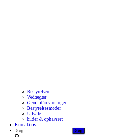
Bestyrelsen
Vedtægter
Generalforsamlinger
Bestyrelsesmøder
Udvalg
kilder & ophavsret
Kontakt os
Søg
efter: