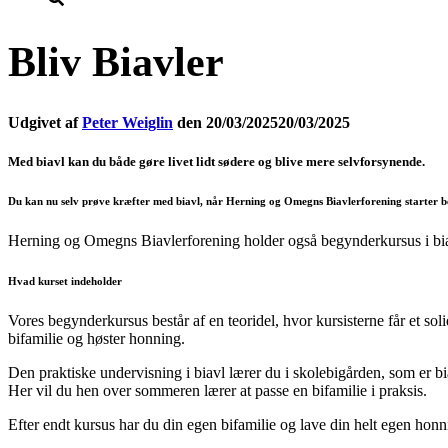
Bliv Biavler
Udgivet af
Peter Weiglin
den
20/03/2025
20/03/2025
Med biavl kan du både gøre livet lidt sødere og blive mere selvforsynende.
Du kan nu selv prøve kræfter med biavl, når Herning og Omegns Biavlerforening starter b
Herning og Omegns Biavlerforening holder også begynderkursus i biavl.
Hvad kurset indeholder
Vores begynderkursus består af en teoridel, hvor kursisterne får et sol
bifamilie og høster honning.
Den praktiske undervisning i biavl lærer du i skolebigården, som er bi
Her vil du hen over sommeren lærer at passe en bifamilie i praksis.
Efter endt kursus har du din egen bifamilie og lave din helt egen honn