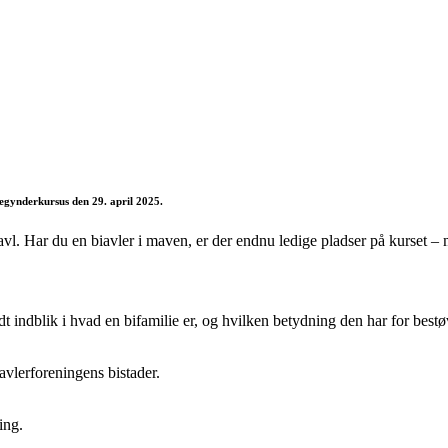
egynderkursus den 29. april 2025.
 Har du en biavler i maven, er der endnu ledige pladser på kurset – men
idt indblik i hvad en bifamilie er, og hvilken betydning den har for bes
avlerforeningens bistader.
ing.