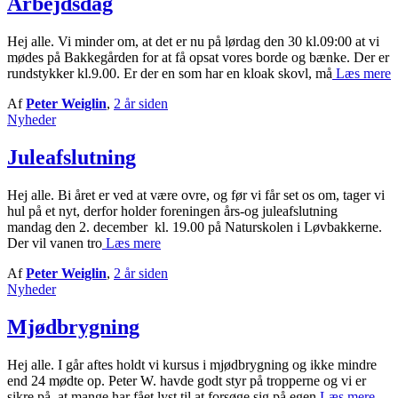
Arbejdsdag
Hej alle. Vi minder om, at det er nu på lørdag den 30 kl.09:00 at vi
mødes på Bakkegården for at få opsat vores borde og bænke. Der er
rundstykker kl.9.00. Er der en som har en kloak skovl, må
Læs mere
Af
Peter Weiglin
,
2 år
siden
Nyheder
Juleafslutning
Hej alle. Bi året er ved at være ovre, og før vi får set os om, tager vi
hul på et nyt, derfor holder foreningen års-og juleafslutning
mandag den 2. december kl. 19.00 på Naturskolen i Løvbakkerne.
Der vil vanen tro
Læs mere
Af
Peter Weiglin
,
2 år
siden
Nyheder
Mjødbrygning
Hej alle. I går aftes holdt vi kursus i mjødbrygning og ikke mindre
end 24 mødte op. Peter W. havde godt styr på tropperne og vi er
sikre på, at mange har fået lyst til at forsøge sig på egen
Læs mere