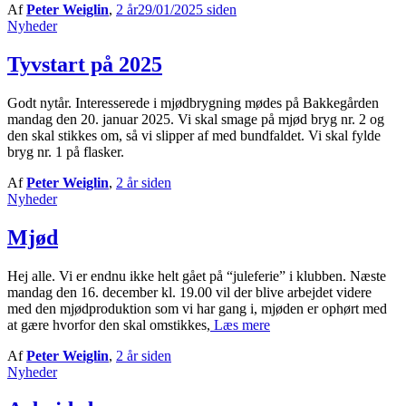
Af
Peter Weiglin
,
2 år
29/01/2025
siden
Nyheder
Tyvstart på 2025
Godt nytår. Interesserede i mjødbrygning mødes på Bakkegården
mandag den 20. januar 2025. Vi skal smage på mjød bryg nr. 2 og
den skal stikkes om, så vi slipper af med bundfaldet. Vi skal fylde
bryg nr. 1 på flasker.
Af
Peter Weiglin
,
2 år
siden
Nyheder
Mjød
Hej alle. Vi er endnu ikke helt gået på “juleferie” i klubben. Næste
mandag den 16. december kl. 19.00 vil der blive arbejdet videre
med den mjødproduktion som vi har gang i, mjøden er ophørt med
at gære hvorfor den skal omstikkes,
Læs mere
Af
Peter Weiglin
,
2 år
siden
Nyheder