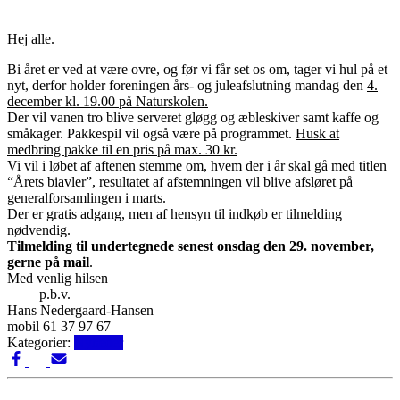
Hej alle.
Bi året er ved at være ovre, og før vi får set os om, tager vi hul på et
nyt, derfor holder foreningen års- og juleafslutning mandag den
4.
december kl. 19.00 på Naturskolen.
Der vil vanen tro blive serveret gløgg og æbleskiver samt kaffe og
småkager. Pakkespil vil også være på programmet.
Husk at
medbring pakke til en pris på max. 30 kr.
Vi vil i løbet af aftenen stemme om, hvem der i år skal gå med titlen
“Årets biavler”, resultatet af afstemningen vil blive afsløret på
generalforsamlingen i marts.
Der er gratis adgang, men af hensyn til indkøb er tilmelding
nødvendig.
Tilmelding til undertegnede senest onsdag den 29. november,
gerne på mail
.
Med venlig hilsen
p.b.v.
Hans Nedergaard-Hansen
mobil 61 37 97 67
Kategorier:
Nyheder