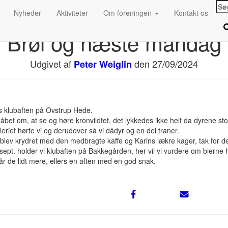
Sø
Nyheder
Aktiviteter
Om foreningen
Kontakt os
efte
Brøl og næste mandag
Udgivet af
den
27/09/2024
Peter Weiglin
s klubaften på Ovstrup Hede.
t om, at se og høre kronvildtet, det lykkedes ikke helt da dyrene stod
riet hørte vi og derudover så vi dådyr og en del traner.
 blev krydret med den medbragte kaffe og Karins lækre kager, tak for d
pt. holder vi klubaften på Bakkegården, her vil vi vurdere om bierne h
får de lidt mere, ellers en aften med en god snak.