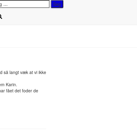
g
r:
 så langt væk at vi ikke
em Karin.
ar fået det foder de