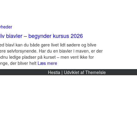
yheder
liv biavler – begynder kursus 2026
d biavl kan du både gøre livet lidt sødere og blive
re selvforsynende. Har du en biavler i maven, er der
dnu ledige pladser på kurset – men vent ikke for
nge, der bliver helt
Læs mere
Hestia | Udviklet af
ThemeIsle