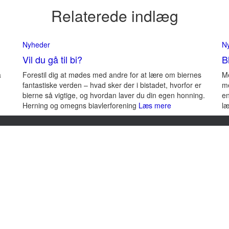
Relaterede indlæg
Nyheder
N
Vil du gå til bi?
B
å
Forestil dig at mødes med andre for at lære om biernes
Me
fantastiske verden – hvad sker der i bistadet, hvorfor er
me
bierne så vigtige, og hvordan laver du din egen honning.
en
Herning og omegns biavlerforening
Læs mere
læ