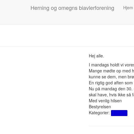
Herning og omegns biavlerforening
Hjem
Hej alle.
I mandags holdt vi vore
Mange mødte op med håbe
kunne se dem, men brøle
En rigtig god aften som
Nu på mandag den 30. se
skal have, hvis ikke så 
Med venlig hilsen
Bestyrelsen
Kategorier:
Nyheder